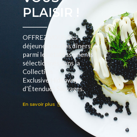
PLAISIR !
OFFREZ-VOUS des
déjeuners ou des dîners
parmi les établissements
sélectionnés dans la
Collection
Exclusive Hideaways
d’Étendues Sauvages.
En savoir plus