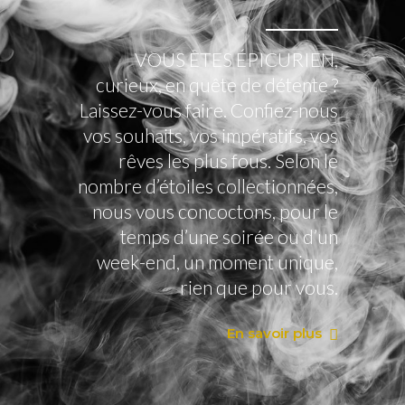
VOUS ÊTES ÉPICURIEN,
curieux, en quête de détente ?
Laissez-vous faire. Confiez-nous
vos souhaits, vos impératifs, vos
rêves les plus fous. Selon le
nombre d’étoiles collectionnées,
nous vous concoctons, pour le
temps d’une soirée ou d’un
week-end, un moment unique,
rien que pour vous.
En savoir plus