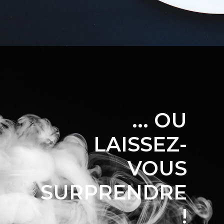
... OU
LAISSEZ-
VOUS
SURPRENDRE
!