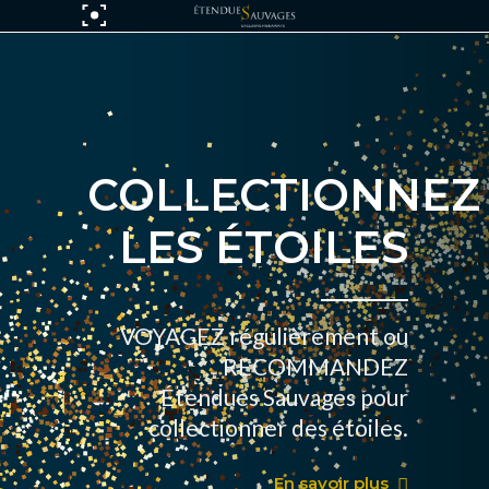
COLLECTIONNEZ
LES ÉTOILES
VOYAGEZ régulièrement ou
RECOMMANDEZ
Étendues Sauvages pour
collectionner des étoiles.
En savoir plus